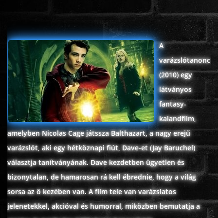
ÉLŐ ADÁSOK (LIVE)
SOROZAT
A
varázslótanonc
KARÁCSONYI FILMEK
(2010) egy
látványos
PC-GAME
fantasy-
kalandfilm,
amelyben Nicolas Cage játssza Balthazart, a nagy erejű
varázslót, aki egy hétköznapi fiút, Dave-et (Jay Baruchel)
választja tanítványának. Dave kezdetben ügyetlen és
bizonytalan, de hamarosan rá kell ébrednie, hogy a világ
sorsa az ő kezében van. A film tele van varázslatos
jelenetekkel, akcióval és humorral, miközben bemutatja a