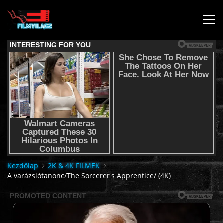
KEZDŐLAP
JOGI NYILATKOZAT,SEGÍTSÉG NYÚJTÁS,FELHASZNÁLÁSI
FELTÉTEL
AUDIO TRACK SWITCHING/HANGSÁV BEÁLLÍTÁSOK/
KÉRJÉL FILMET TŐLÜNK !
Kezdőlap
2K & 4K FILMEK
A varázslótanonc/The Sorcerer's Apprentice/ (4K)
2K & 4K FILMEK
FILMEK (2026-OS)