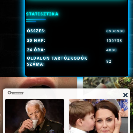
STATISZTIKA
ÖSSZES:
8936980
30 NAP:
155733
24 ÓRA:
4880
OLDALON TARTÓZKODÓK
92
SZÁMA: