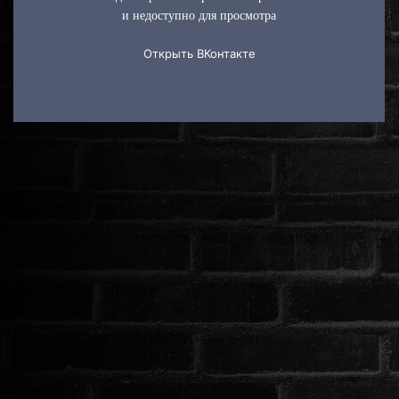
ROMANTIKUS
HÁBORÚS
KATASZTRÓFA
CSALÁDI
WESTERN
TÖRTÉNELMI
DOKUMENTUMFILMEK