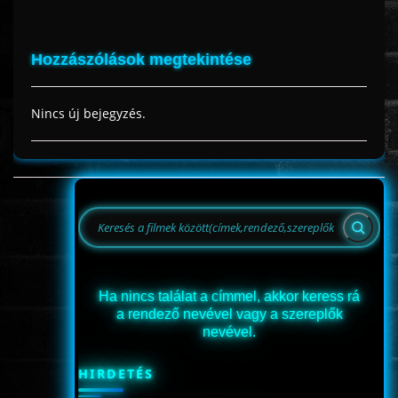
Hozzászólások megtekintése
Nincs új bejegyzés.
Ha nincs találat a címmel, akkor keress rá
a rendező nevével vagy a szereplők
nevével.
HIRDETÉS