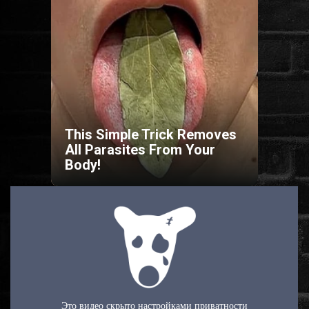
HORROR
SCI-FI
ANIMÁCIÓS
This Simple Trick Removes
KALAND
All Parasites From Your
Body!
FANTASY
THRILLER
KRIMI
DRÁMA