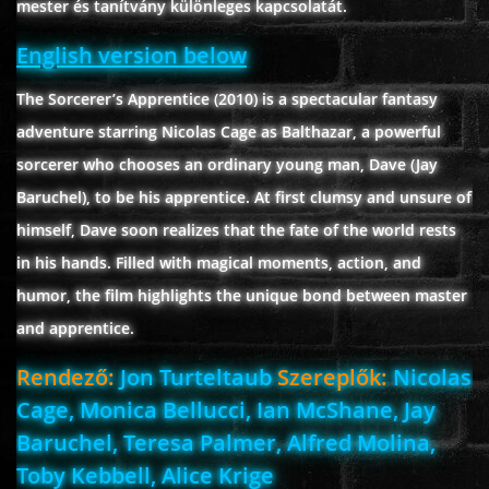
mester és tanítvány különleges kapcsolatát.
English version below
www.onlinefilmvilag2.eu,Copyright © 2017-2026 Az oldal nem tárol
The Sorcerer’s Apprentice (2010) is a spectacular fantasy
semmilyen jogsértő tartalmat. Minden adat külső forrásból származik |
Frissítve: 2026.07.27
|
Fel ↑
adventure starring Nicolas Cage as Balthazar, a powerful
sorcerer who chooses an ordinary young man, Dave (Jay
Baruchel), to be his apprentice. At first clumsy and unsure of
himself, Dave soon realizes that the fate of the world rests
in his hands. Filled with magical moments, action, and
humor, the film highlights the unique bond between master
and apprentice.
Rendező:
Jon Turteltaub
Szereplők:
Nicolas
Cage, Monica Bellucci, Ian McShane, Jay
Baruchel, Teresa Palmer, Alfred Molina,
Toby Kebbell, Alice Krige