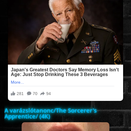
FILMEK (2025-ÖS)
FILMEK (2024-ES)
FILMEK (2023-AS)
FILMEK (2022-ES)
FELIRATOS FILMEK
AKCIÓ
A varázslótanonc/The Sorcerer's
Apprentice/ (4K)
VÍGJÁTÉK