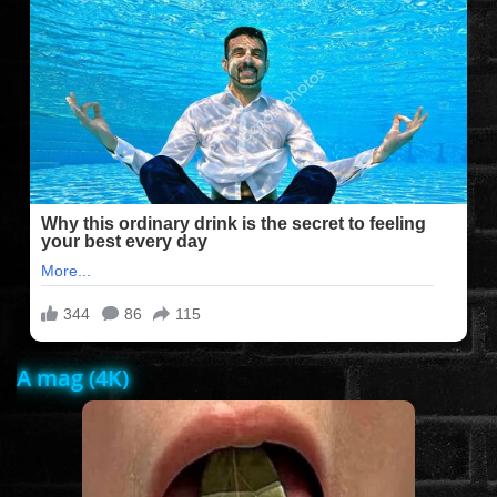
FILMEK (2025-ÖS)
FILMEK (2024-ES)
FILMEK (2023-AS)
FILMEK (2022-ES)
FELIRATOS FILMEK
A mag (4K)
AKCIÓ
VÍGJÁTÉK