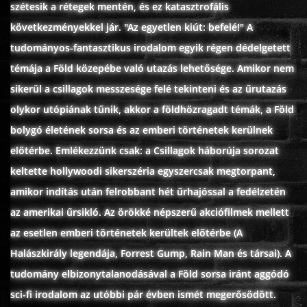
szétesik a rétegek mentén, és ez katasztrofális
ÉLŐ ADÁSOK (LIVE)
következményekkel jár. "Az egyetlen kiút: befelé!" A
tudományos-fantasztikus irodalom egyik régen dédelgetett
SOROZAT
témája a Föld közepébe való utazás lehetősége. Amikor nem
sikerül a csillagok messzesége felé tekinteni és az űrutazás
KARÁCSONYI FILMEK
olykor utópiának tűnik, akkor a földhözragadt témák, a Föld
bolygó életének sorsa és az emberi történetek kerülnek
PC-GAME
előtérbe. Emlékezzünk csak: a Csillagok háborúja sorozat
keltette hollywoodi sikerszéria egyszercsak megtorpant,
amikor indítás után felrobbant hét űrhajóssal a fedélzetén
az amerikai űrsikló. Az örökké népszerű akciófilmek mellett
az esetlen emberi történetek kerültek előtérbe (A
Halászkirály legendája, Forrest Gump, Rain Man és társai). A
tudomány elbizonytalanodásával a Föld sorsa iránt aggódó
sci-fi irodalom az utóbbi pár évben ismét megerősödött.