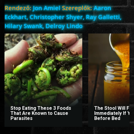
Rendező:
Jon Amiel
Szereplők:
Aaron
Eckhart, Christopher Shyer, Ray Galletti,
www.onlinefilmvilag2.eu,Copyright © 2017-2026 Az oldal nem tárol
Hilary Swank, Delroy Lindo
semmilyen jogsértő tartalmat. Minden adat külső forrásból származik |
Frissítve: 2026.07.27
|
Fel ↑
Stop Eating These 3 Foods
The Stool Will Fly
That Are Known to Cause
Immediately If You
Parasites
Before Bed