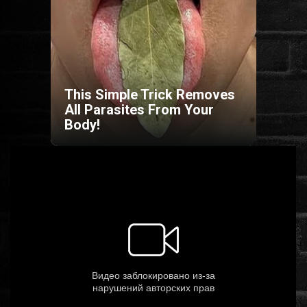
HORROR
SCI-FI
This Simple Trick Removes
ANIMÁCIÓS
All Parasites From Your
Body!
KALAND
FANTASY
THRILLER
KRIMI
DRÁMA