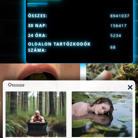
ÖSSZES:
8941037
30 NAP:
156417
24 ÓRA:
5234
OLDALON TARTÓZKODÓK
68
SZÁMA: