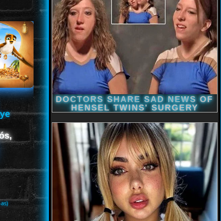
lye
ós,
-as)