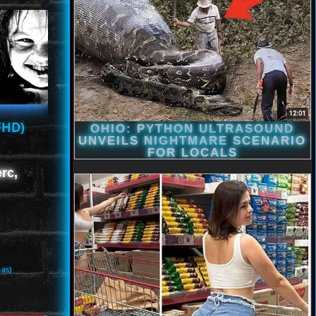
FHD)
rc,
-as)