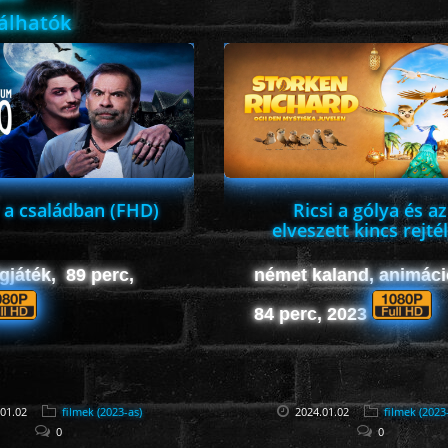
lálhatók
 a családban (FHD)
Ricsi a gólya és az
elveszett kincs rejté
(FHD)
ígjáték, 89 perc,
német kaland, animáci
84 perc, 2023
01.02
filmek (2023-as)
2024.01.02
filmek (2023
0
0