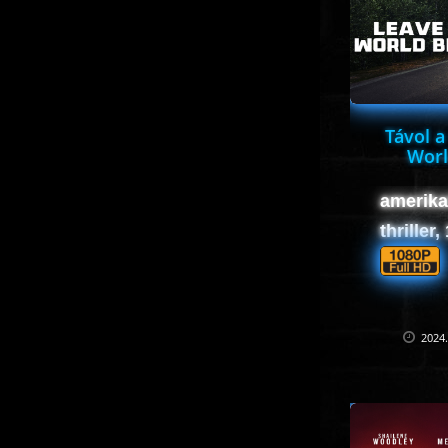
Távol a
Worl
amerika
thriller
2024.