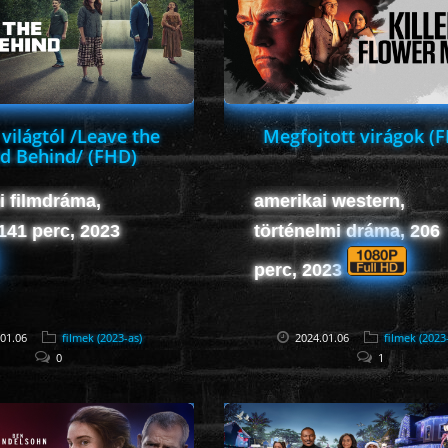
 világtól /Leave the
Megfojtott virágok (
d Behind/ (FHD)
i filmdráma,
amerikai western,
, 141 perc, 2023
történelmi dráma, 206
perc, 2023
01.06
filmek (2023-as)
2024.01.06
filmek (2023
0
1