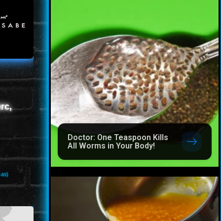
rc,
Doctor: One Teaspoon Kills
All Worms in Your Body!
-as)