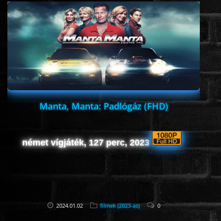
ÉLŐ ADÁSOK (LIVE)
SOROZAT
KARÁCSONYI FILMEK
PC-GAME
Manta, Manta: Padlógáz (FHD)
német vígjáték, 127 perc, 2023
2024.01.02
filmek (2023-as)
0