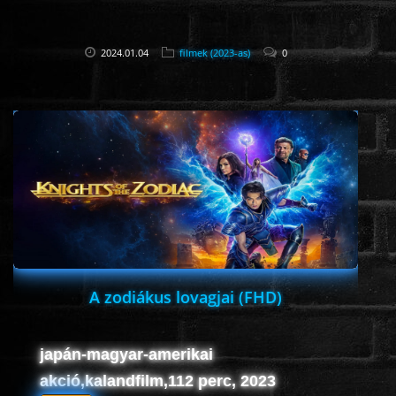
2024.01.04
filmek (2023-as)
0
A zodiákus lovagjai (FHD)
japán-magyar-amerikai
akció,kalandfilm,112 perc, 2023