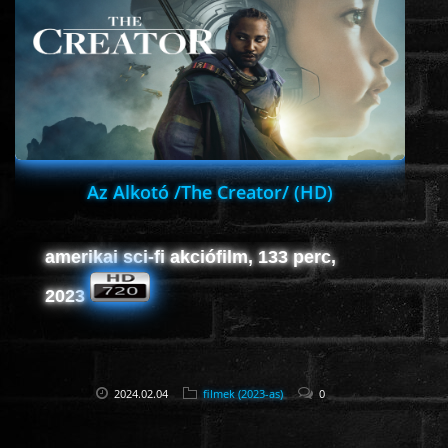
Az Alkotó /The Creator/ (HD)
amerikai sci-fi akciófilm, 133 perc,
2023
2024.02.04
filmek (2023-as)
0