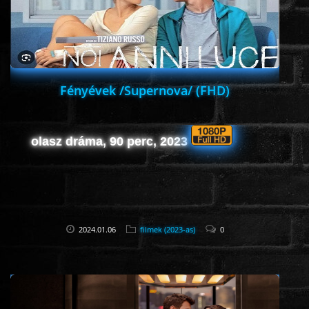
Fényévek /Supernova/ (FHD)
olasz dráma, 90 perc, 2023
2024.01.06
filmek (2023-as)
0