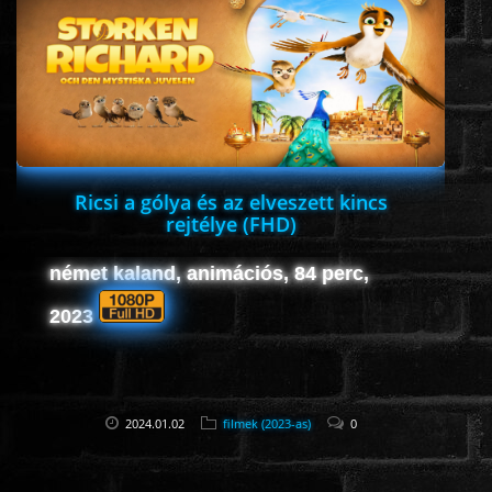
ROMANTIKUS
HÁBORÚS
KATASZTRÓFA
Ricsi a gólya és az elveszett kincs
rejtélye (FHD)
CSALÁDI
német kaland, animációs, 84 perc,
2023
WESTERN
TÖRTÉNELMI
2024.01.02
filmek (2023-as)
0
DOKUMENTUMFILMEK