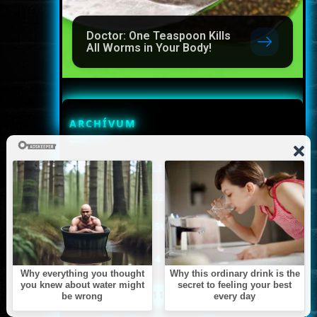
Doctor: One Teaspoon Kills
All Worms in Your Body!
ARCHÍVUM
<<
JÚLIUS
>>
<<
2024
>>
HÉ
KE
SZE
CSÜ
PÉ
SZO
VA
1
2
3
4
5
6
7
8
9
10
11
12
13
14