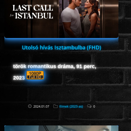
Utolsó hívás Isztambulba (FHD)
török romantikus dráma, 91 perc,
2023
2024.01.07
filmek (2023-as)
0