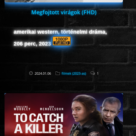
Megfojtott virágok (FHD)
amerikai western, történelmi dráma,
206 perc, 2023
2024.01.06
filmek (2023-as)
1