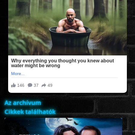
FILMEK (2025-ÖS)
FILMEK (2024-ES)
FILMEK (2023-AS)
FILMEK (2022-ES)
FELIRATOS FILMEK
Az archívum
AKCIÓ
Cikkek találhatók
VÍGJÁTÉK