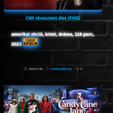
Célt tévesztett élet (FHD)
amerikai akció, krimi, dráma, 119 perc,
2023
2024.01.06
filmek (2023-as)
0