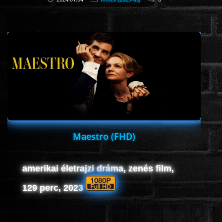
Maestro (FHD)
amerikai életrajzi dráma, zenés film,
129 perc, 2023