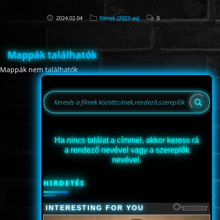
2024.02.04
filmek (2023-as)
0
Mappák találhatók
Mappák nem találhatók
Ha nincs találat a címmel, akkor keress rá
a rendező nevével vagy a szereplők
nevével.
HIRDETÉS