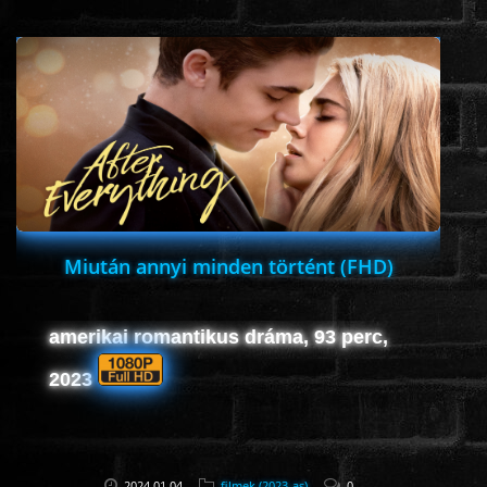
www.onlinefilmvilag2.eu,Copyright © 2017-2026 Az oldal nem tárol
semmilyen jogsértő tartalmat. Minden adat külső forrásból származik |
Frissítve: 2026.07.27
|
Fel ↑
Miután annyi minden történt (FHD)
amerikai romantikus dráma, 93 perc,
2023
2024.01.04
filmek (2023-as)
0