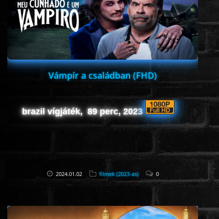
HORROR
SCI-FI
ANIMÁCIÓS
Vámpír a családban (FHD)
KALAND
brazil vígjáték, 89 perc, 2023
FANTASY
THRILLER
2024.01.02
filmek (2023-as)
0
KRIMI
DRÁMA