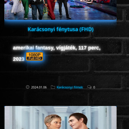
Karácsonyi fénytusa (FHD)
amerikai fantasy, vígjáték, 117 perc,
2023
2024.01.06
Karácsonyi filmek
0