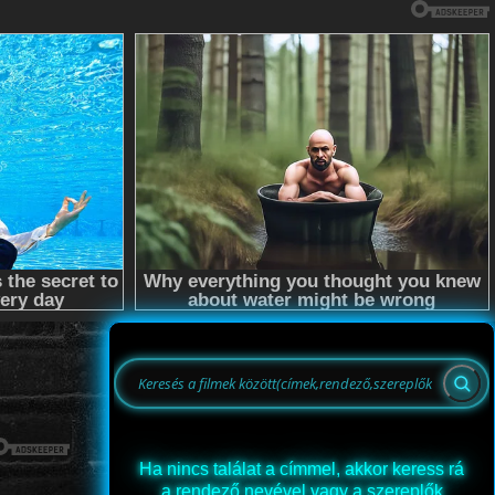
Ha nincs találat a címmel, akkor keress rá
a rendező nevével vagy a szereplők