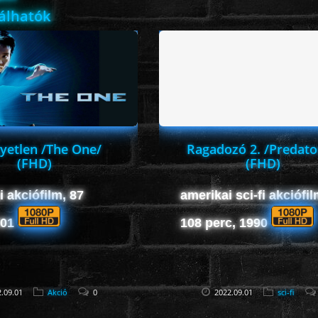
lálhatók
yetlen /The One/
Ragadozó 2. /Predato
(FHD)
(FHD)
 akciófilm, 87
amerikai sci-fi akciófil
001
108 perc, 1990
.09.01
Akció
0
2022.09.01
sci-fi