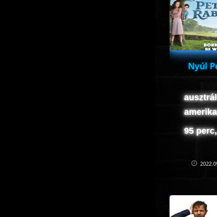
Nyúl P
ausztrál
amerika
95 perc
2022.0