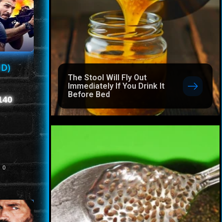
HD)
The Stool Will Fly Out
Immediately If You Drink It
Before Bed
 140
0