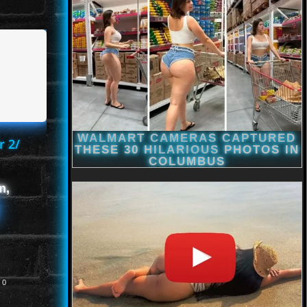
r 2/
m,
0