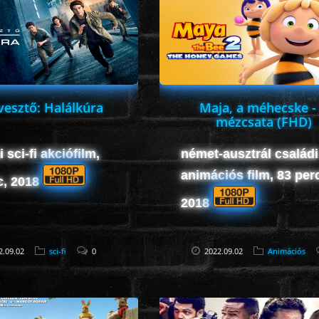
vesztő: Halálkúra
Maja, a méhecske -
mézcsata (FHD)
 sci-fi akciófilm,
német-ausztrál családi
animációs film, 83 per
c, 2018
2018
2.09.02
sci-fi
0
2022.09.02
Animációs