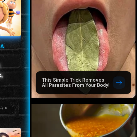
 A
c,
This Simple Trick Removes
All Parasites From Your Body!
0