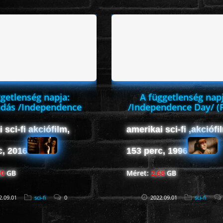
getlenség napja:
A függetlenség nap
dás /Independence
/Independence Day/ (
Resurgence/ (FHD)
 sci-fi akciófilm,
amerikai sci-fi ,akciófi
c, 2016
153 perc, 1996
90
GB
Méret:
2,68
GB
2.09.01
sci-fi
0
2022.09.01
sci-fi