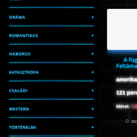
DRÁMA
ROMANTIKUS
HÁBORÚS
A füg
Feltáma
Day: 
KATASZTRÓFA
amerikai
CSALÁDI
121 per
Méret:
1,
WESTERN
202
TÖRTÉNELMI