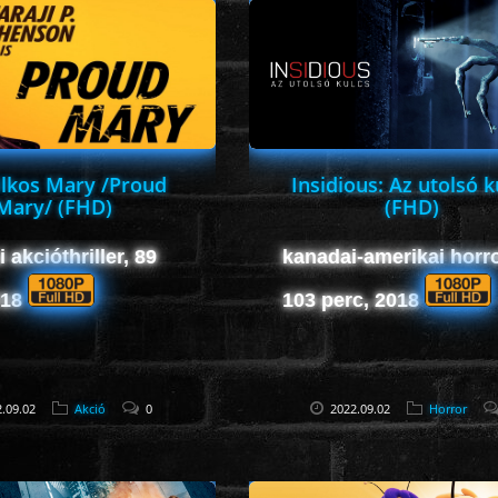
ilkos Mary /Proud
Insidious: Az utolsó k
Mary/ (FHD)
(FHD)
 akcióthriller, 89
kanadai-amerikai horro
018
103 perc, 2018
.09.02
Akció
0
2022.09.02
Horror