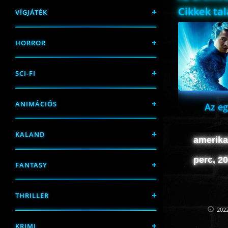
Cikkek ta
VÍGJÁTÉK
HORROR
SCI-FI
ANIMÁCIÓS
Az eg
KALAND
amerikai
perc, 2
FANTASY
THRILLER
2022
KRIMI