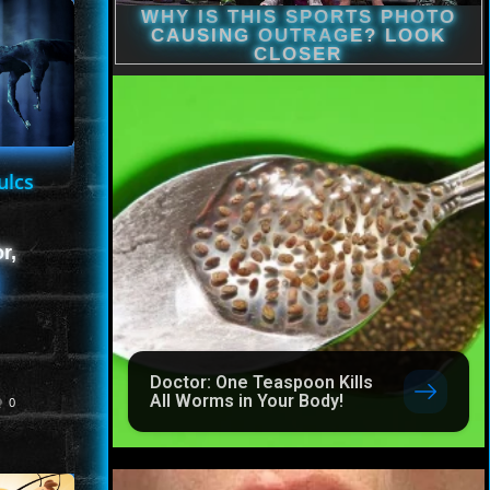
ulcs
r,
Doctor: One Teaspoon Kills
All Worms in Your Body!
0