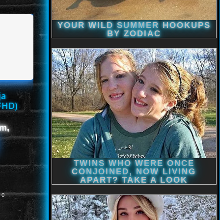
ja
FHD)
lm,
0