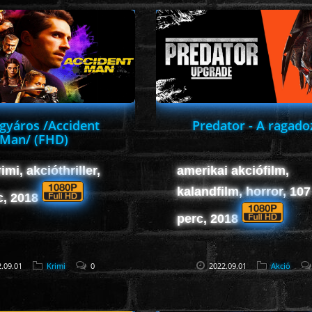
gyáros /Accident
Predator - A ragado
Man/ (FHD)
imi, akcióthriller,
amerikai akciófilm,
kalandfilm, horror, 107
c, 2018
perc, 2018
.09.01
Krimi
0
2022.09.01
Akció