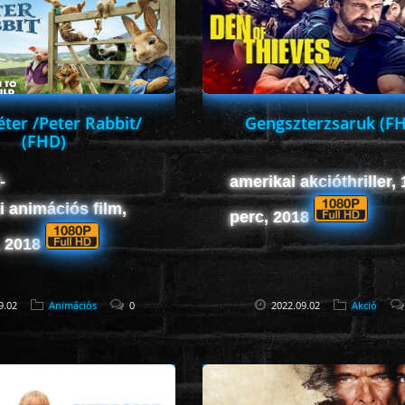
éter /Peter Rabbit/
Gengszterzsaruk (F
(FHD)
-
amerikai akcióthriller,
i animációs film,
perc, 2018
, 2018
9.02
Animációs
0
2022.09.02
Akció