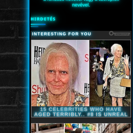
nevével.
HIRDETÉS