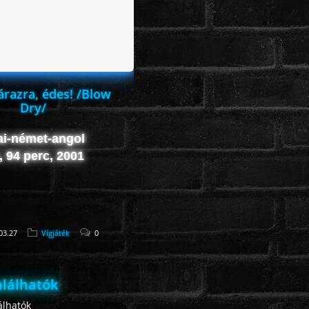
árazra, édes! /Blow
Dry/
ai-német-angol
, 94 perc, 2001
03.27
Vígjáték
0
lálhatók
lhatók