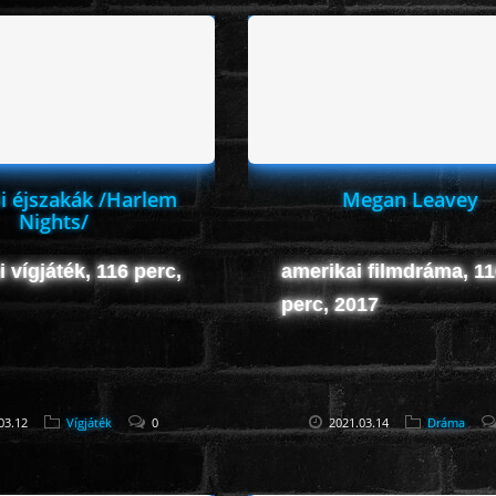
i éjszakák /Harlem
Megan Leavey
Nights/
 vígjáték, 116 perc,
amerikai filmdráma, 1
perc, 2017
03.12
Vígjáték
0
2021.03.14
Dráma