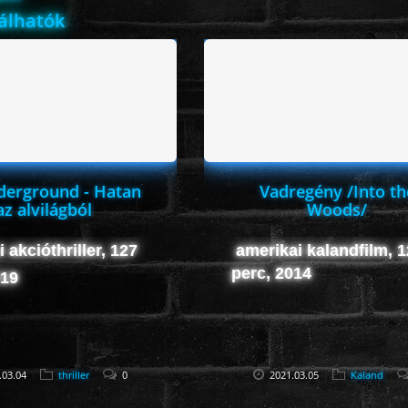
lálhatók
derground - Hatan
Vadregény /Into th
az alvilágból
Woods/
 akcióthriller, 127
amerikai kalandfilm, 
perc, 2014
019
.03.04
thriller
0
2021.03.05
Kaland