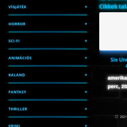
Cikkek ta
VÍGJÁTÉK
HORROR
SCI-FI
ANIMÁCIÓS
Six Un
KALAND
amerikai
perc, 2
FANTASY
THRILLER
2021
KRIMI