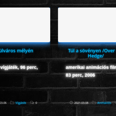
ülváros mélyén
Túl a sövényen /Over
Hedge/
 vígjáték, 96 perc,
amerikai animációs fil
83 perc, 2006
03.06
Vígjáték
0
2021.03.08
Animációs