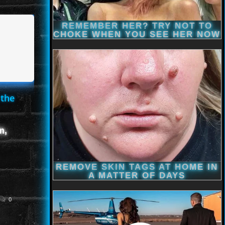
 the
m,
0