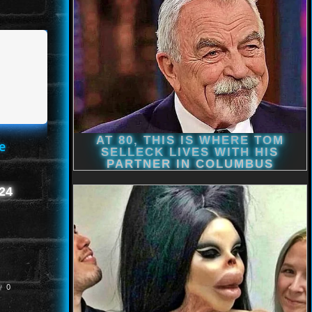
e
124
0