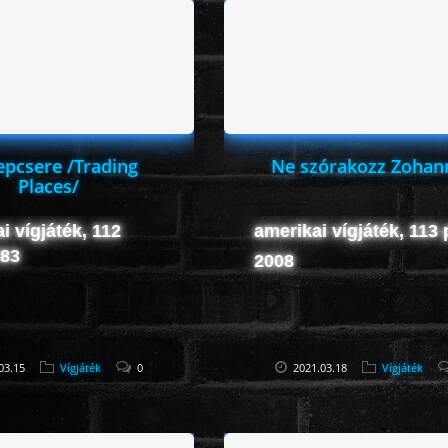
epcsere /Trading
Ne szórakozz Zohan
Places/
i vígjáték, 112
amerikai vígjáték, 113 
983
2008
03.15
Vígjáték
0
2021.03.18
Vígjáték