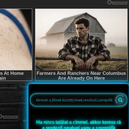
Ha nincs találat a címmel, akkor keress rá
a rendező nevével vagy a szereplők