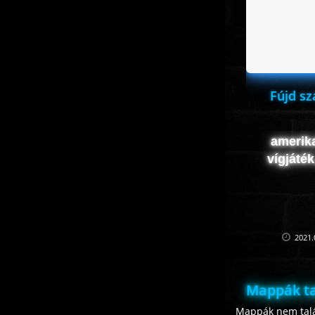
Fújd sz
amerik
vígjáték
2021.
Mappák ta
Mappák nem talá