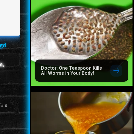
agd
m,
Doctor: One Teaspoon Kills
All Worms in Your Body!
0