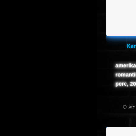
Kan
amerikai
romanti
perc, 2
2021