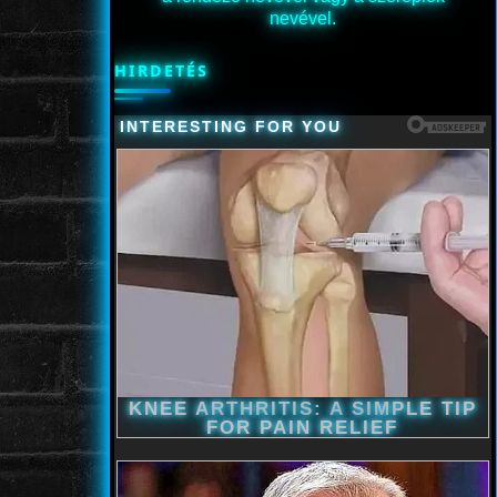
nevével.
HIRDETÉS