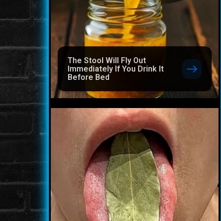
The Stool Will Fly Out
Immediately If You Drink It
Before Bed