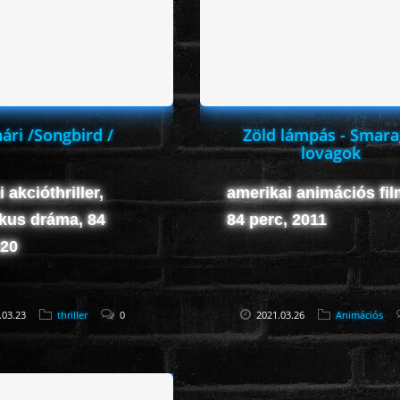
ári /Songbird /
Zöld lámpás - Smar
lovagok
 akcióthriller,
amerikai animációs fil
kus dráma, 84
84 perc, 2011
020
.03.23
thriller
0
2021.03.26
Animációs